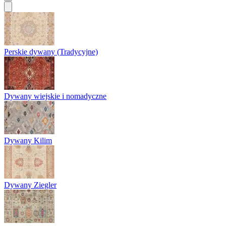
Perskie dywany (Tradycyjne)
Dywany wiejskie i nomadyczne
Dywany Kilim
Dywany Ziegler