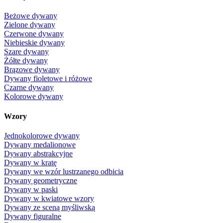
Beżowe dywany
Zielone dywany
Czerwone dywany
Niebieskie dywany
Szare dywany
Żółte dywany
Brązowe dywany
Dywany fioletowe i różowe
Czarne dywany
Kolorowe dywany
Wzory
Jednokolorowe dywany
Dywany medalionowe
Dywany abstrakcyjne
Dywany w kratę
Dywany we wzór lustrzanego odbicia
Dywany geometryczne
Dywany w paski
Dywany w kwiatowe wzory
Dywany ze sceną myśliwską
Dywany figuralne