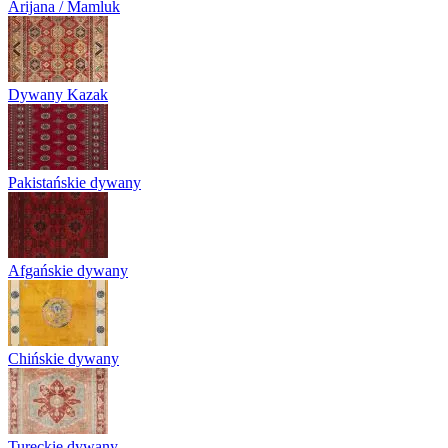
Arijana / Mamluk
Dywany Kazak
Pakistańskie dywany
Afgańskie dywany
Chińskie dywany
Tureckie dywany