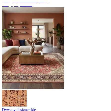
Odkryj ręcznie tkane dywany
Przegląd dywanów
Dywany designerskie