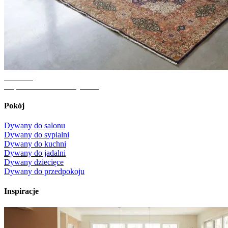
Poradnik
Odpowiedni rozmiar dywanu
Pokój
Dywany do salonu
Dywany do sypialni
Dywany do kuchni
Dywany do jadalni
Dywany dziecięce
Dywany do przedpokoju
Inspiracje