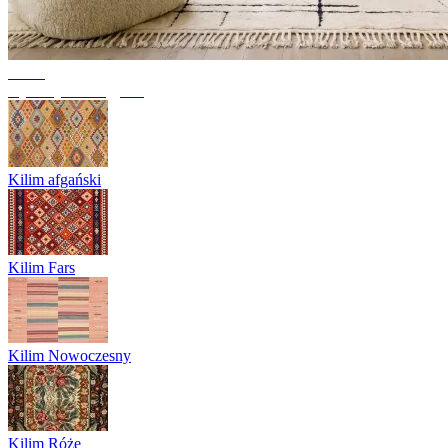
Trend
Dywany berberyjskie
Kilim afgański
Kilim Fars
Kilim Nowoczesny
Kilim Róże