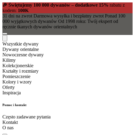
🎉 Świętujemy 100 000 dywanów – dodatkowe 15%
rabatu z
kodem:
100K
31 dni na zwrot
Darmowa wysyłka i bezpłatny zwrot
Ponad 100
000 wyjątkowych dywanów
Od 1998 roku: Twój ekspert od
ręcznie tkanych dywanów orientalnych
Wszystkie dywany
Dywany orientalne
Nowoczesne dywany
Kilimy
Kolekcjonerskie
Kształty i rozmiary
Pomieszczenie
Kolory i wzory
Oferty
Inspiracja
Pomoc i kontakt
Często zadawane pytania
Kontakt
O nas