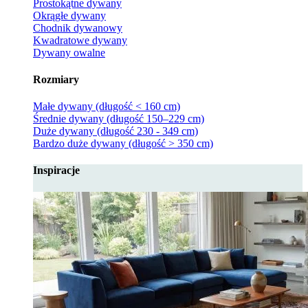
Prostokątne dywany
Okrągłe dywany
Chodnik dywanowy
Kwadratowe dywany
Dywany owalne
Rozmiary
Małe dywany (długość < 160 cm)
Średnie dywany (długość 150–229 cm)
Duże dywany (długość 230 - 349 cm)
Bardzo duże dywany (długość > 350 cm)
Inspiracje