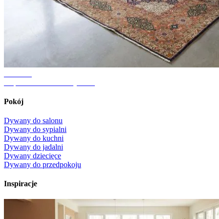
Poradnik
Odpowiedni rozmiar dywanu
Pokój
Dywany do salonu
Dywany do sypialni
Dywany do kuchni
Dywany do jadalni
Dywany dziecięce
Dywany do przedpokoju
Inspiracje