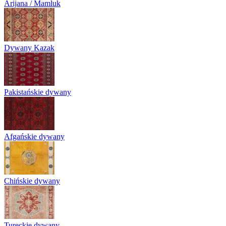
Arijana / Mamluk
Dywany Kazak
Pakistańskie dywany
Afgańskie dywany
Chińskie dywany
Tureckie dywany