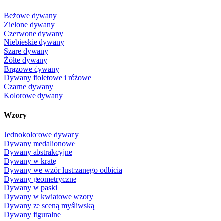
Beżowe dywany
Zielone dywany
Czerwone dywany
Niebieskie dywany
Szare dywany
Żółte dywany
Brązowe dywany
Dywany fioletowe i różowe
Czarne dywany
Kolorowe dywany
Wzory
Jednokolorowe dywany
Dywany medalionowe
Dywany abstrakcyjne
Dywany w kratę
Dywany we wzór lustrzanego odbicia
Dywany geometryczne
Dywany w paski
Dywany w kwiatowe wzory
Dywany ze sceną myśliwską
Dywany figuralne