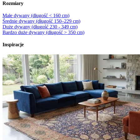
Rozmiary
Małe dywany (długość < 160 cm)
Średnie dywany (długość 150–229 cm)
Duże dywany (długość 230 - 349 cm)
Bardzo duże dywany (długość > 350 cm)
Inspiracje