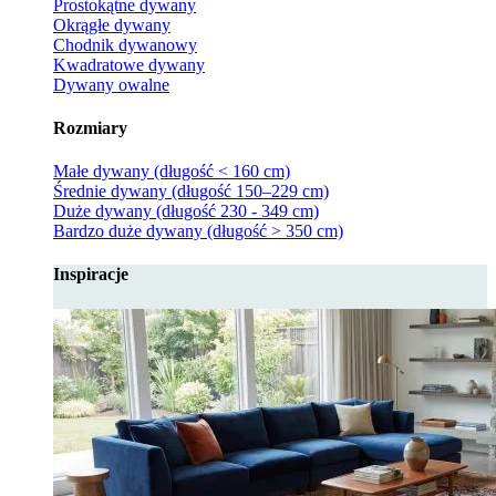
Prostokątne dywany
Okrągłe dywany
Chodnik dywanowy
Kwadratowe dywany
Dywany owalne
Rozmiary
Małe dywany (długość < 160 cm)
Średnie dywany (długość 150–229 cm)
Duże dywany (długość 230 - 349 cm)
Bardzo duże dywany (długość > 350 cm)
Inspiracje