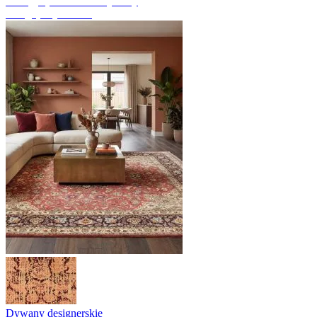
Odkryj ręcznie tkane dywany
Przegląd dywanów
Dywany designerskie