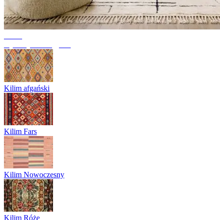
Trend
Dywany berberyjskie
Kilim afgański
Kilim Fars
Kilim Nowoczesny
Kilim Róże