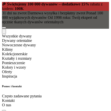
🎉 Świętujemy 100 000 dywanów – dodatkowe 15%
rabatu z
kodem:
100K
31 dni na zwrot
Darmowa wysyłka i bezpłatny zwrot
Ponad 100
000 wyjątkowych dywanów
Od 1998 roku: Twój ekspert od
ręcznie tkanych dywanów orientalnych
Wszystkie dywany
Dywany orientalne
Nowoczesne dywany
Kilimy
Kolekcjonerskie
Kształty i rozmiary
Pomieszczenie
Kolory i wzory
Oferty
Inspiracja
Pomoc i kontakt
Często zadawane pytania
Kontakt
O nas