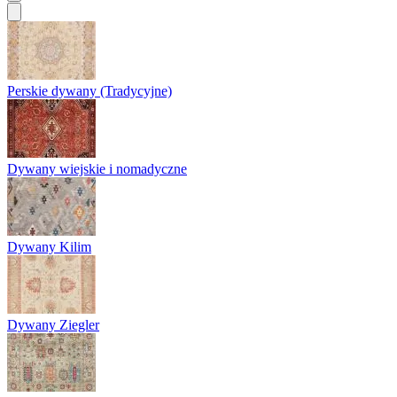
Perskie dywany (Tradycyjne)
Dywany wiejskie i nomadyczne
Dywany Kilim
Dywany Ziegler